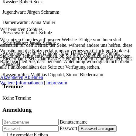
Kassier: Robert Seck
Jugendwart: Jürgen Schramm
Damenwartin: Anna Müller
Wir benutzen Cookies
Pressewart: Jannik Schulz
Wir nutzen Cookies auf unserer Website. Einige von ihnen sind
Schriftführer: Jannik Schulz
essenziell für den Betrieb der Seite, während andere uns helfen, diese
Website und die Nutzererfahrung zu verbessern (Tracking Cookies).
Ausschuss: Matthias Dippold, Karl Heinz Wildgrube, Simon
Sie können selbst entscheiden, ob Sie die Cookies zulassen möchten.
Biedermann, Sebastian Kaske, Helmut Röhrich (Übungsleiter), Nils
Bitte beachten Sie, dass bei einer Ablehnung womöglich nicht mehr
Reuschel
alle Funktionalitäten der Seite zur Verfügung stehen.
Kassenprüfer: Matthias Dippold, Simon Biedermann
Akzeptieren
Ablehnen
Weitere Informationen
|
Impressum
Termine
Keine Termine
Anmeldung
Benutzername
Passwort
Passwort anzeigen
Angemeldet bleiben